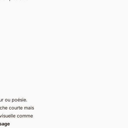
our ou poésie.
oche courte mais
e visuelle comme
sage