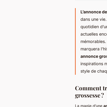
L’annonce d
dans une vie.
quotidien d’u
actuelles en
mémorables. 
marquera l’hi
annonce gro
inspirations 
style de cha
Comment tro
grossesse ?
La magie d’une
a