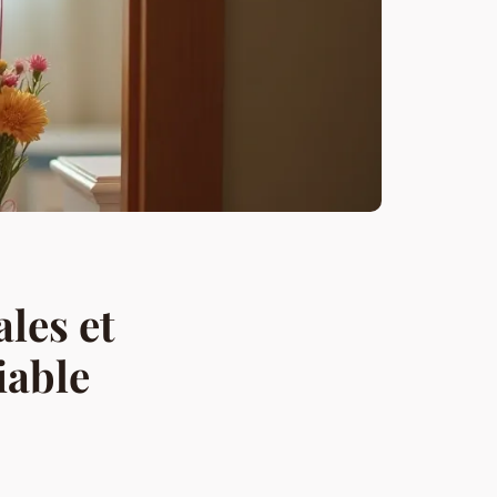
les et
iable