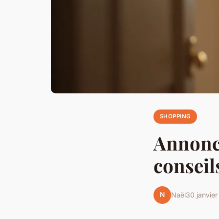
SHOPPING
Annonce
conseil
N
Naël
30 janvie