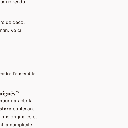
our un rendu
rs de déco,
aman. Voici
rendre l’ensemble
oignés ?
our garantir la
stère
contenant
ons originales et
t la complicité