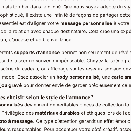
amais tomber dans le cliché. Que vous soyez adepte du styl
phistiqué, il existe une infinité de façons de partager cett
essentiel est d’aligner votre
message personnalisé
à votre 
de la relation avec chaque destinataire. Cela crée une expé
on, d’audace et de bienveillance.
férents
supports d’annonce
permet non seulement de révéle
ssi de laisser un souvenir impérissable. Choyez la scénogra
 scène du cadeau, ou affichage sur les réseaux sociaux dev
ng mode. Osez associer un
body personnalisé
, une
carte a
ijou gravé
pour donner envie de garder précieusement ce 
s choisir selon le style de l’annonce ?
sonnalisés
deviennent de véritables pièces de collection lor
. Privilégiez des
matériaux durables
et éthiques lors de l’a
oto à message
. Ce type d’attention garantit un effet émotio
leurs responsables. Pour accentuer votre côté créatif, asso