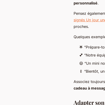
personnalisé
.
Pensez également 
signés Un jour un
proches.
Quelques exempl
🌟 “Prépare-to
💕 “Notre équi
😄 “Un mini no
🍼 “Bientôt, u
Associez toujours
cadeau à messa
Adapter son