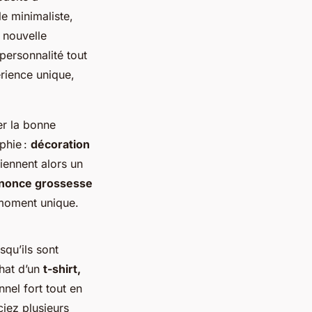
e minimaliste,
e nouvelle
personnalité tout
rience unique,
r la bonne
phie :
décoration
iennent alors un
nnonce grossesse
moment unique.
squ’ils sont
chat d’un
t-shirt,
nnel fort tout en
ciez plusieurs