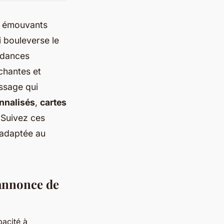
et émouvants
 bouleverse le
endances
chantes et
ssage qui
nnalisés
,
cartes
 Suivez ces
 adaptée au
 annonce de
pacité à