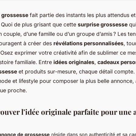
e grossesse
fait partie des instants les plus attendus 
 Quoi de plus grisant que cette
surprise grossesse
qui
n couple, d’une famille ou d’un groupe d’amis ? Les t
couragent à créer des
révélations personnalisées
, tou
Osez exprimer votre créativité afin de sublimer ce me
stoire familiale. Entre
idées originales
,
cadeaux perso
ssesse
et produits sur-mesure, chaque détail compte.
mode et lifestyle pour composer la plus belle annonce,
que proche.
uver l’idée originale parfaite pour une
nnonce de grossesse
réside dans son authenticité et sa ca