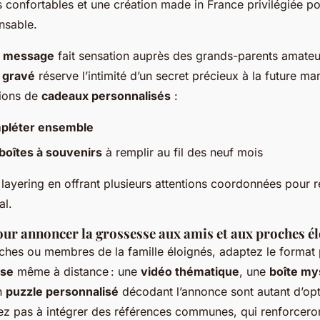
 confortables et une création made in France privilégiée p
onsable.
à message
fait sensation auprès des grands-parents amateu
u gravé
réserve l’intimité d’un secret précieux à la future m
ions de
cadeaux personnalisés
:
mpléter ensemble
 boîtes à souvenirs
à remplir au fil des neuf mois
 layering en offrant plusieurs attentions coordonnées pour 
al.
our annoncer la grossesse aux amis et aux proches él
ches ou membres de la famille éloignés, adaptez le format p
sse
même à distance : une
vidéo thématique
, une
boîte my
un
puzzle personnalisé
décodant l’annonce sont autant d’opti
ez pas à intégrer des références communes, qui renforceron