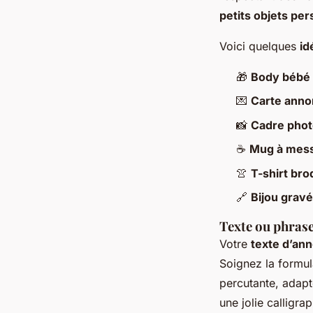
petits objets pe
Voici quelques
id
🎁
Body bébé
💌
Carte anno
📸
Cadre phot
☕
Mug à mes
👚
T-shirt bro
🔗
Bijou gravé
Texte ou phras
Votre
texte d’an
Soignez la formul
percutante, adapt
une jolie calligra