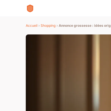
Accueil
›
Shopping
›
Annonce grossesse : idées orig