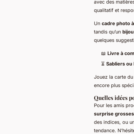
avec des matières
qualitatif et resp
Un
cadre photo 
tandis qu’un
bijo
quelques suggest
📖
Livre à co
⏳
Sabliers ou
Jouez la carte du
encore plus spéci
Quelles idées p
Pour les amis pro
surprise grosse
des indices, ou 
tendance. N’hésit